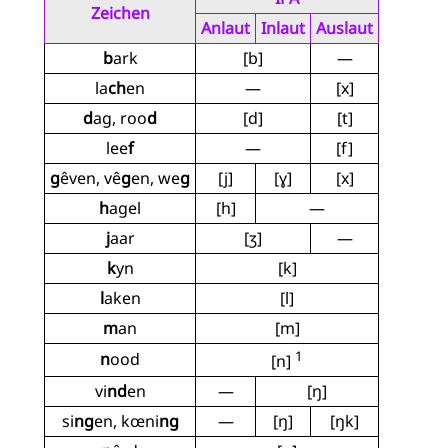
Zeichen
Anlaut
Inlaut
Auslaut
b
ark
[b]
—
la
ch
en
—
[x]
d
ag, roo
d
[d]
[t]
lee
f
—
[f]
g
êven, vê
g
en, we
g
[j]
[ɣ]
[x]
h
agel
[h]
—
j
aar
[ʒ]
—
k
yn
[k]
l
aken
[l]
m
an
[m]
1
n
ood
[n]
vi
nd
en
—
[ŋ]
si
ng
en, kœni
ng
—
[ŋ]
[ŋk]