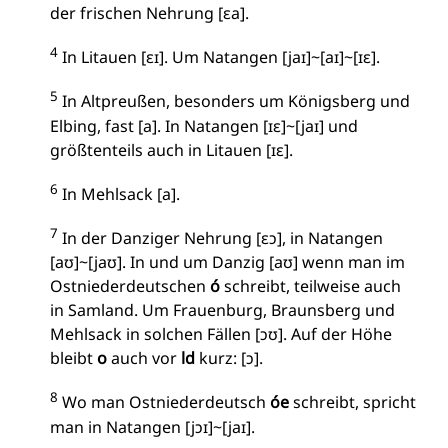
der frischen Nehrung [ɛa].
4
In Litauen [ɛɪ]. Um Natangen [jaɪ]~[aɪ]~[ɪɛ].
5
In Altpreußen, besonders um Königsberg und
Elbing, fast [a]. In Natangen [ɪɛ]~[jaɪ] und
größtenteils auch in Litauen [ɪɛ].
6
In Mehlsack [a].
7
In der Danziger Nehrung [ɛɔ], in Natangen
[aʊ]~[jaʊ]. In und um Danzig [aʊ] wenn man im
Ostniederdeutschen
ó
schreibt, teilweise auch
in Samland. Um Frauenburg, Braunsberg und
Mehlsack in solchen Fällen [ɔʊ]. Auf der Höhe
bleibt
o
auch vor
ld
kurz: [ɔ].
8
Wo man Ostniederdeutsch
óe
schreibt, spricht
man in Natangen [jɔɪ]~[jaɪ].