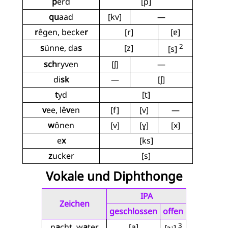
p
êrd
[p]
qu
aad
[kv]
—
r
êgen, becke
r
[r]
[ɐ]
2
s
ünne, da
s
[z]
[s]
sch
ryven
[ʃ]
—
di
sk
—
[ʃ]
t
yd
[t]
v
ee, lê
v
en
[f]
[v]
—
w
ônen
[v]
[ɣ]
[x]
e
x
[ks]
z
ucker
[s]
Vokale und Diphthonge
IPA
Zeichen
geschlossen
offen
3
n
a
cht, w
a
ter
[a̝]