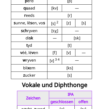
p
êrd
[p]
qu
aad
[kv]
—
r
eeds
[r]
2
s
unne, lê
s
en, vo
s
[z]
[s]
[s]
sch
ryven
[sχ]
—
di
sk
—
[sk]
t
yd
[t]
v
éé, lë
v
en
[f]
[v]
—
3 4
w
ryven
—
[v]
bli
x
em
[ks]
z
ucker
[s]
Vokale und Diphthonge
IPA
Zeichen
geschlossen
offen