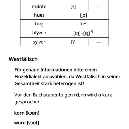
m
ü
nte
[ʏ]
—
h
ue
s
[i̯ʊ]
t
ui
g
[u̯ʏ]
9
bl
y
ven
[ʊɪ̯]~[ɛɪ̯]
s
y
lver
[ɪ]
—
Westfälisch
Für genaue Informationen bitte einen
Einzeldialekt auswählen, da Westfälisch in seiner
Gesamtheit stark heterogen ist!
Vor den Buchstabenfolgen
rd
,
rn
wird
o
kurz
gesprochen:
korn [kɔɒn]
word [vɔɒt]