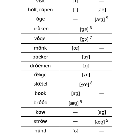
v
i
sk
[ɪ]
—
h
o
lt, r
o
pen
[ɔ]
[aʊ̯]
5
ó
ge
—
[æʊ̯]
6
br
ò
ken
[ʊ̯ɐ]
7
v
ô
gel
[ʊ̯ɔ]
m
ö
nk
[œ]
—
b
oe
ker
[aʏ̯]
dr
óe
men
[ɔɪ̯]
œ̀
lige
[ʏ̯ɐ]
8
sl
œ̂
tel
[ʏ̯œ]
b
oo
k
[aʊ̯]
—
5
br
óó
d
—
[æʊ̯]
k
ow
—
[aʊ̯]
5
str
ów
—
[æʊ̯]
h
u
nd
[ʊ]
—