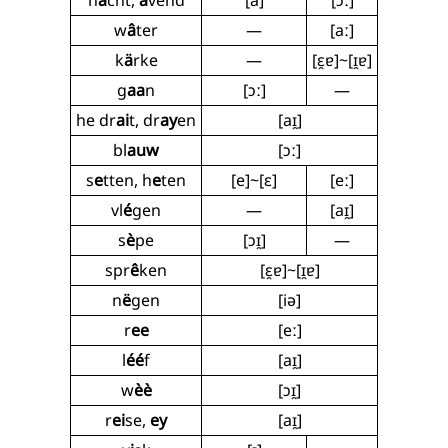
n
a
cht,
a
vend
[a]
[ɔː]
w
â
ter
—
[aː]
k
ä
rke
—
[ɛ̯ɐ]~[ɪ̯ɐ]
g
aa
n
[ɔː]
—
he dr
ai
t, dr
ay
en
[aɪ̯]
bl
auw
[ɔː]
s
e
tten, h
e
ten
[e]~[ɛ]
[eː]
vl
é
gen
—
[aɪ̯]
s
è
pe
[ɔɪ̯]
—
spr
ê
ken
[ɛ̯ɐ]~[ɪ̯ɐ]
n
ë
gen
[iə]
r
ee
[eː]
l
éé
f
[aɪ̯]
w
èè
[ɔɪ̯]
r
ei
se,
ey
[aɪ̯]