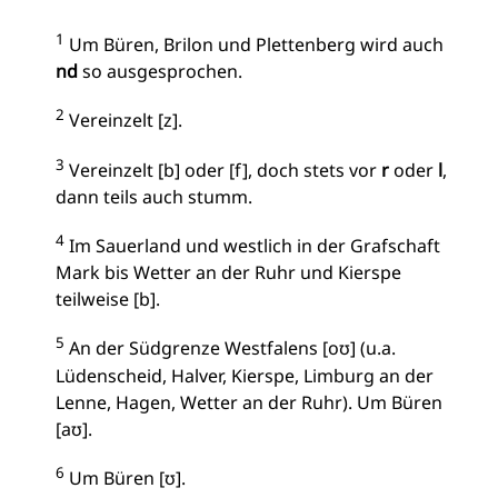
1
Um Büren, Brilon und Plettenberg wird auch
nd
so ausgesprochen.
2
Vereinzelt [z].
3
Vereinzelt [b] oder [f], doch stets vor
r
oder
l
,
dann teils auch stumm.
4
Im Sauerland und westlich in der Grafschaft
Mark bis Wetter an der Ruhr und Kierspe
teilweise [b].
5
An der Südgrenze Westfalens [oʊ] (u.a.
Lüdenscheid, Halver, Kierspe, Limburg an der
Lenne, Hagen, Wetter an der Ruhr). Um Büren
[aʊ].
6
Um Büren [ʊ].