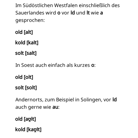
Im Südöstlichen Westfalen einschließlich des
Sauerlandes wird
o
vor
ld
und
lt
wie
a
gesprochen:
old [alt]
kold [kalt]
solt [salt]
In Soest auch einfach als kurzes
o
:
old [olt]
solt [solt]
Andernorts, zum Beispiel in Solingen, vor
ld
auch gerne wie
au
:
old [aʊ̯lt]
kold [kaʊ̯lt]