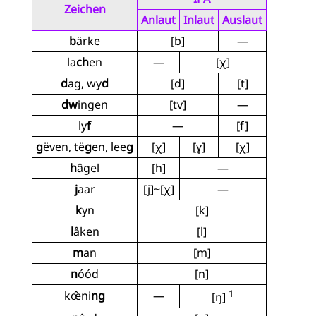
Zeichen
Anlaut
Inlaut
Auslaut
b
ärke
[b]
—
la
ch
en
—
[χ]
d
ag, wy
d
[d]
[t]
dw
ingen
[tv]
—
ly
f
—
[f]
g
ëven, të
g
en, lee
g
[χ]
[ɣ]
[χ]
h
âgel
[h]
—
j
aar
[j]~[χ]
—
k
yn
[k]
l
âken
[l]
m
an
[m]
n
óód
[n]
1
kœ̂ni
ng
—
[ŋ]