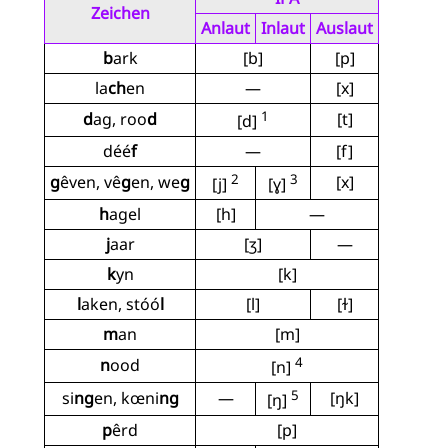
Zeichen
Anlaut
Inlaut
Auslaut
b
ark
[b]
[p]
la
ch
en
—
[x]
1
d
ag, roo
d
[t]
[d]
déé
f
—
[f]
2
3
g
êven, vê
g
en, we
g
[x]
[j]
[ɣ]
h
agel
[h]
—
j
aar
[ʒ]
—
k
yn
[k]
l
aken, stóó
l
[l]
[ɫ]
m
an
[m]
4
n
ood
[n]
5
si
ng
en, kœni
ng
—
[ŋk]
[ŋ]
p
êrd
[p]