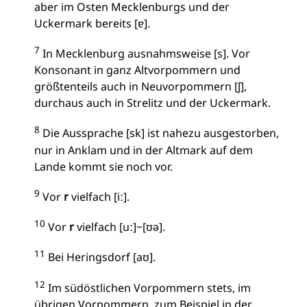
aber im Osten Mecklenburgs und der
Uckermark bereits [ɐ].
7
In Mecklenburg ausnahmsweise [s]. Vor
Konsonant in ganz Altvorpommern und
größtenteils auch in Neuvorpommern [ʃ],
durchaus auch in Strelitz und der Uckermark.
8
Die Aussprache [sk] ist nahezu ausgestorben,
nur in Anklam und in der Altmark auf dem
Lande kommt sie noch vor.
9
Vor
r
vielfach [iː].
10
Vor
r
vielfach [uː]~[ʊə].
11
Bei Heringsdorf [aʊ].
12
Im südöstlichen Vorpommern stets, im
übrigen Vorpommern, zum Beispiel in der