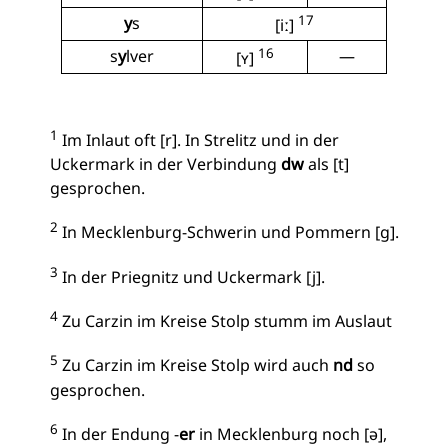
17
y
s
[iː]
16
s
y
lver
—
[ʏ]
1
Im Inlaut oft [r]. In Strelitz und in der
Uckermark in der Verbindung
dw
als [t]
gesprochen.
2
In Mecklenburg-Schwerin und Pommern [g].
3
In der Priegnitz und Uckermark [j].
4
Zu Carzin im Kreise Stolp stumm im Auslaut
5
Zu Carzin im Kreise Stolp wird auch
nd
so
gesprochen.
6
In der Endung -
er
in Mecklenburg noch [ə],