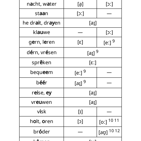
n
a
cht, w
a
ter
[a̝]
[ɔː]
st
aa
n
[ɔː]
—
he dr
ai
t, dr
ay
en
[aɪ̯]
kl
au
we
—
[ɔː]
9
g
e
rn, l
e
ren
[ɛ]
[eː]
9
d
é
rn, vr
é
sen
[aɪ̯]
spr
ê
ken
[ɛː]
9
bequ
ee
m
—
[eː]
9
b
éé
r
—
[aɪ̯]
r
ei
se,
ey
[aɪ̯]
vr
eu
wen
[aɪ̯]
v
i
sk
[ɪ]
—
10 11
h
o
lt,
o
ren
[ɔ]
[oː]
10 12
br
ó
der
—
[aʊ̯]