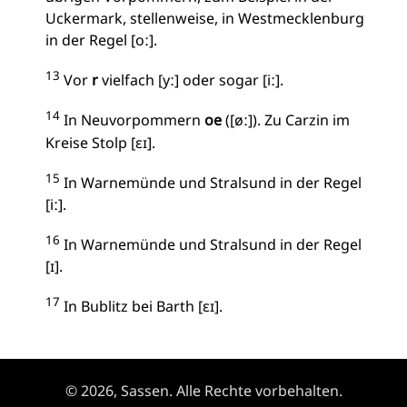
Uckermark, stellenweise, in Westmecklenburg
in der Regel [oː].
13
Vor
r
vielfach [yː] oder sogar [iː].
14
In Neuvorpommern
oe
([øː]). Zu Carzin im
Kreise Stolp [ɛɪ].
15
In Warnemünde und Stralsund in der Regel
[iː].
16
In Warnemünde und Stralsund in der Regel
[ɪ].
17
In Bublitz bei Barth [ɛɪ].
© 2026, Sassen. Alle Rechte vorbehalten.