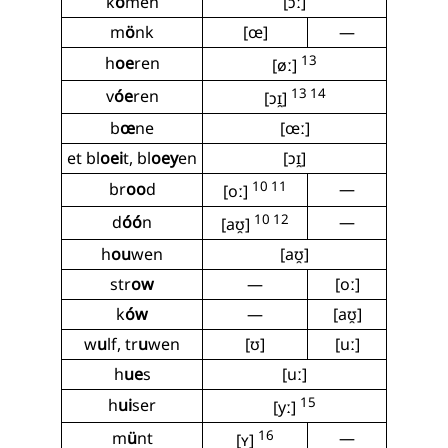
k
ô
men
[ɔː]
m
ö
nk
[œ]
—
13
h
oe
ren
[øː]
13 14
v
óe
ren
[ɔɪ̯]
b
œ
ne
[œː]
et bl
oei
t, bl
oey
en
[ɔɪ̯]
10 11
br
oo
d
—
[oː]
10 12
d
óó
n
—
[aʊ̯]
h
ou
wen
[aʊ̯]
str
ow
—
[oː]
k
ów
—
[aʊ̯]
w
u
lf, tr
u
wen
[ʊ]
[uː]
h
ue
s
[uː]
15
h
ui
ser
[yː]
16
m
ü
nt
—
[ʏ]