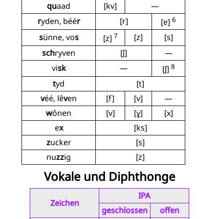
qu
aad
[kv]
—
6
r
yden, béé
r
[r]
[ɐ]
7
s
ünne, vo
s
[z]
[s]
[z]
sch
ryven
[ʃ]
—
8
vi
sk
—
[ʃ]
t
yd
[t]
v
éé, lê
v
en
[f]
[v]
—
w
ônen
[v]
[ɣ]
[x]
e
x
[ks]
z
ucker
[s]
nu
zz
ig
[z]
Vokale und Diphthonge
IPA
Zeichen
geschlossen
offen