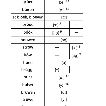
13
gr
óe
n
[ɔɪ̯]
14
b
œ
ren
[øː]
et bl
oei
t, bl
oey
en
[ɔɪ̯]
8
br
oo
d
—
[ɔː]
9
b
óó
k
—
[aʊ̯]
h
ouw
en
[aʊ̯]
8
str
ow
—
[ɔː]
9
k
ów
—
[aʊ̯]
h
u
nd
[ʊ]
br
ü
gge
[ʏ]
—
15
h
ue
s
[uː]
16
h
ui
ser
[yː]
br
uw
en
[uː]
tr
üw
e
[yː]