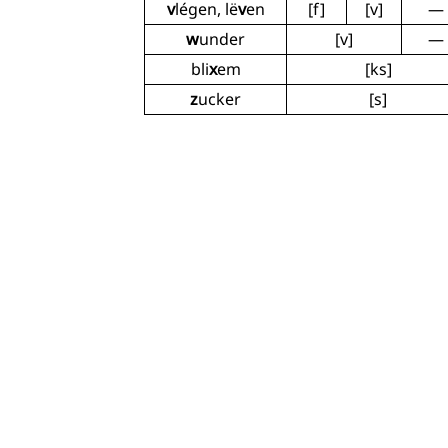
v
légen, lë
v
en
[f]
[v]
—
w
under
[v]
—
bli
x
em
[ks]
z
ucker
[s]