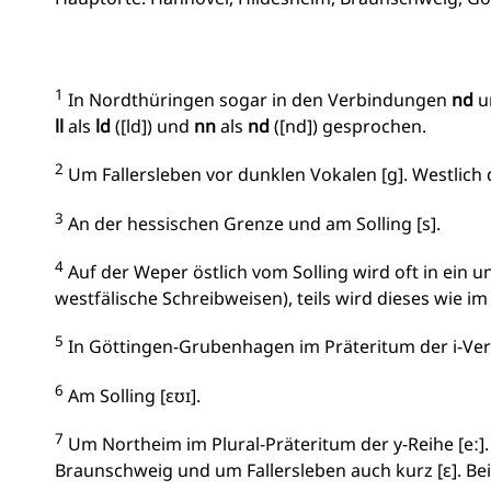
1
In Nordthüringen sogar in den Verbindungen
nd
u
ll
als
ld
([ld]) und
nn
als
nd
([nd]) gesprochen.
2
Um Fallersleben vor dunklen Vokalen [g]. Westlich d
3
An der hessischen Grenze und am Solling [s].
4
Auf der Weper östlich vom Solling wird oft in ein 
westfälische Schreibweisen), teils wird dieses wie i
5
In Göttingen-Grubenhagen im Präteritum der i-Verb
6
Am Solling [ɛʊɪ].
7
Um Northeim im Plural-Präteritum der y-Reihe [eː]
Braunschweig und um Fallersleben auch kurz [ɛ]. Bei