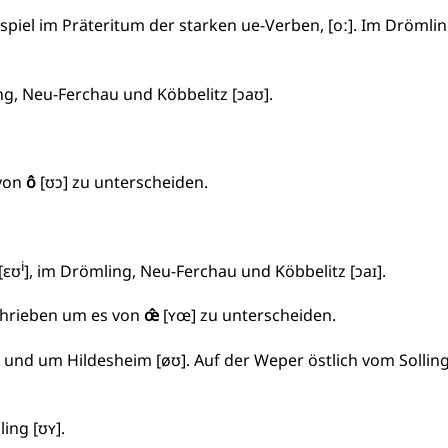
piel im Präteritum der starken ue-Verben, [oː]. Im Drömlin
ng, Neu-Ferchau und Köbbelitz [ɔaʊ].
von
ô
[ʊɔ] zu unterscheiden.
i
[ɛʊ
], im Drömling, Neu-Ferchau und Köbbelitz [ɔaɪ].
hrieben um es von
œ̂
[ʏœ] zu unterscheiden.
 und um Hildesheim [øʊ]. Auf der Weper östlich vom Sollin
ing [ʊʏ].