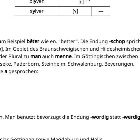
17
bl
y
ven
[iː]
s
y
lver
[ʏ]
—
um Beispiel
bêter
wie en. "better". Die Endung
-schop
spric
ʊ]. Im Gebiet des Braunschweigischen und Hildesheimische
der Plural zu
man
auch
menne
. Im Göttingischen zwischen
Geseke, Paderborn, Steinheim, Schwalenburg, Beverungen,
ie
a
gesprochen:
n. Man benutzt bevorzugt die Endung
-wordig
statt
-werdi
slar, Göttingen sowie Magdeburg und Halle.