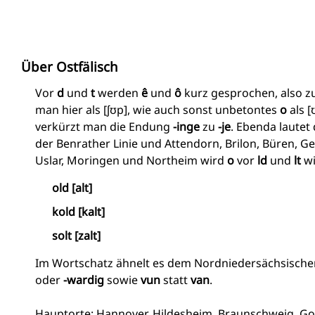
Über Ostfälisch
Vor
d
und
t
werden
ê
und
ô
kurz gesprochen, also z
man hier als [ʃʊp], wie auch sonst unbetontes
o
als [
verkürzt man die Endung
-inge
zu
-je
. Ebenda lautet 
der Benrather Linie und Attendorn, Brilon, Büren, 
Uslar, Moringen und Northeim wird
o
vor
ld
und
lt
w
old [alt]
kold [kalt]
solt [zalt]
Im Wortschatz ähnelt es dem Nordniedersächsische
oder
-wardig
sowie
vun
statt
van
.
Hauptorte: Hannover, Hildesheim, Braunschweig, Go