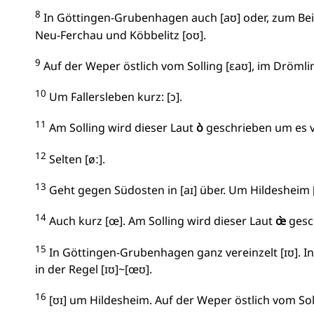
8
In Göttingen-Grubenhagen auch [aʊ] oder, zum Beis
Neu-Ferchau und Köbbelitz [oʊ].
9
Auf der Weper östlich vom Solling [ɛaʊ], im Drömli
10
Um Fallersleben kurz: [ɔ].
11
Am Solling wird dieser Laut
ò
geschrieben um es 
12
Selten [øː].
13
Geht gegen Südosten in [aɪ] über. Um Hildesheim 
14
Auch kurz [œ]. Am Solling wird dieser Laut
œ̀
gesc
15
In Göttingen-Grubenhagen ganz vereinzelt [ɪʊ]. In
in der Regel [ɪʊ]~[œʊ].
16
[ʊɪ] um Hildesheim. Auf der Weper östlich vom Soll