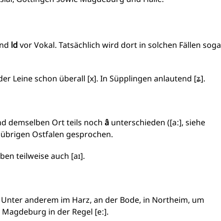
nd
ld
vor Vokal. Tatsächlich wird dort in solchen Fällen soga
er Leine schon überall [x]. In Süpplingen anlautend [ʑ].
und demselben Ort teils noch
â
unterschieden ([aː], siehe
m übrigen Ostfalen gesprochen.
en teilweise auch [aɪ].
. Unter anderem im Harz, an der Bode, in Northeim, um
 Magdeburg in der Regel [eː].