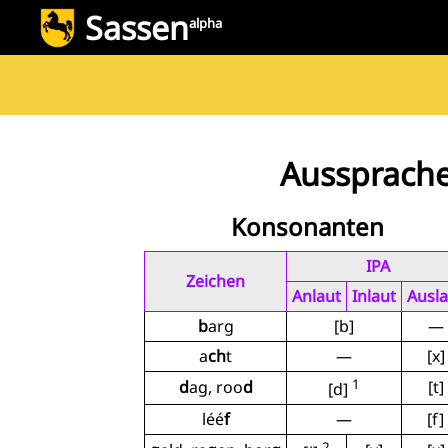
Sassen
alpha
Aussprach
Konsonanten
IPA
Zeichen
Anlaut
Inlaut
Ausla
b
arg
[b]
—
a
ch
t
—
[x]
1
d
ag, roo
d
[t]
[d]
léé
f
—
[f]
2