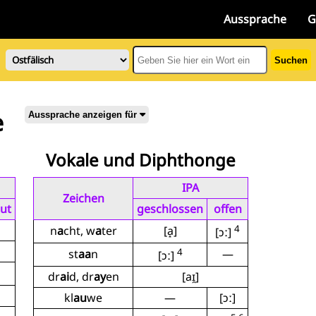
Aussprache
G
Suchen
e
Aussprache anzeigen für
Vokale und Diphthonge
IPA
Zeichen
ut
geschlossen
offen
4
n
a
cht, w
a
ter
[a̝]
[ɔː]
4
st
aa
n
—
[ɔː]
dr
ai
d, dr
ay
en
[aɪ̯]
kl
au
we
—
[ɔː]