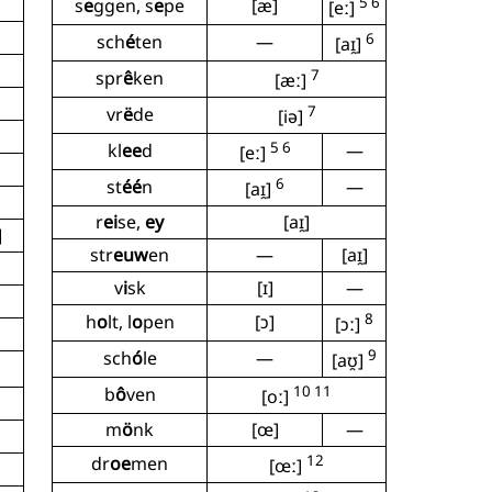
5 6
s
e
ggen, s
e
pe
[æ]
[eː]
6
sch
é
ten
—
[aɪ̯]
7
spr
ê
ken
[æː]
7
vr
ë
de
[iə]
5 6
kl
ee
d
—
[eː]
6
st
éé
n
—
[aɪ̯]
r
ei
se,
ey
[aɪ̯]
]
str
euw
en
—
[aɪ̯]
v
i
sk
[ɪ]
—
8
h
o
lt, l
o
pen
[ɔ]
[ɔː]
9
sch
ó
le
—
[aʊ̯]
10 11
b
ô
ven
[oː]
m
ö
nk
[œ]
—
12
dr
oe
men
[œː]