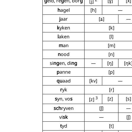
g
eld, re
g
en, bor
g
[ɣ]
[x]
[j]
h
agel
[h]
—
j
aar
[ʑ]
—
k
yken
[k]
l
aken
[l]
m
an
[m]
n
ood
[n]
si
ng
en, di
ng
—
[ŋ]
[ŋk
p
anne
[p]
qu
aad
[kv]
—
r
yk
[r]
3
s
yn, vo
s
[z]
[s]
[z]
sch
ryven
[ʃ]
—
vi
sk
—
[ʃ]
t
yd
[t]