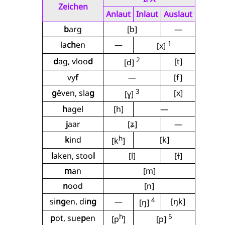
Zeichen
Anlaut
Inlaut
Auslaut
b
arg
[b]
—
1
la
ch
en
—
[x]
2
d
ag, vloo
d
[t]
[d]
vy
f
—
[f]
3
g
êven, sla
g
[x]
[ɣ]
h
agel
[h]
—
j
aar
[ʑ]
—
h
k
ind
[k]
[k
]
l
aken, stoo
l
[l]
[ɫ]
m
an
[m]
n
ood
[n]
4
si
ng
en, di
ng
—
[ŋk]
[ŋ]
h
5
p
ot, sue
p
en
[p
]
[p]