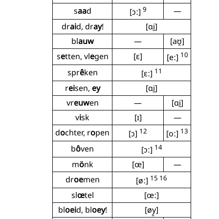
9
s
aa
d
—
[ɔː]
dr
ai
d, dr
ay
!
[ɑi̯]
bl
auw
—
[aʊ̯]
10
s
e
tten, vl
e
gen
[ɛ]
[eː]
11
spr
ê
ken
[ɛː]
r
ei
sen,
ey
[ɑi̯]
vr
euw
en
—
[ɑi̯]
v
i
sk
[ɪ]
—
12
13
d
o
chter, r
o
pen
[ɔ]
[oː]
14
b
ô
ven
[ɔː]
m
ö
nk
[œ]
—
15 16
dr
oe
men
[øː]
sl
œ
tel
[œː]
bl
oei
d, bl
oey
!
[øy̯]