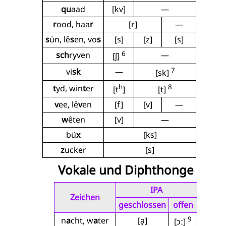
qu
aad
[kv]
—
r
ood, haa
r
[r]
—
s
ün, lê
s
en, vo
s
[s]
[z]
[s]
6
sch
ryven
—
[ʃ]
7
vi
sk
—
[sk]
h
8
t
yd, win
t
er
[t
]
[t]
v
ee, lê
v
en
[f]
[v]
—
w
êten
[v]
—
bü
x
[ks]
z
ucker
[s]
Vokale und Diphthonge
IPA
Zeichen
geschlossen
offen
9
n
a
cht, w
a
ter
[a̝]
[ɔː]