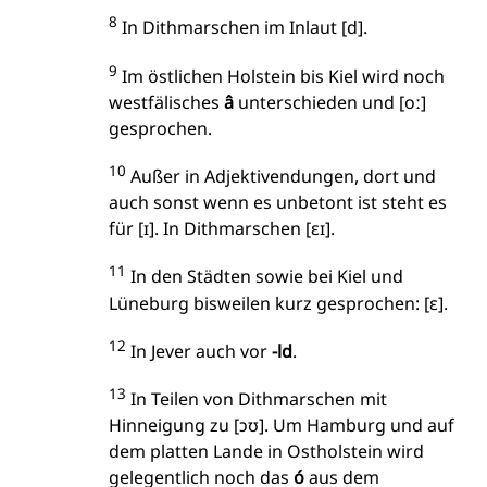
8
In Dithmarschen im Inlaut [d].
9
Im östlichen Holstein bis Kiel wird noch
westfälisches
â
unterschieden und [oː]
gesprochen.
10
Außer in Adjektivendungen, dort und
auch sonst wenn es unbetont ist steht es
für [ɪ]. In Dithmarschen [ɛɪ].
11
In den Städten sowie bei Kiel und
Lüneburg bisweilen kurz gesprochen: [ɛ].
12
In Jever auch vor
-ld
.
13
In Teilen von Dithmarschen mit
Hinneigung zu [ɔʊ]. Um Hamburg und auf
dem platten Lande in Ostholstein wird
gelegentlich noch das
ó
aus dem