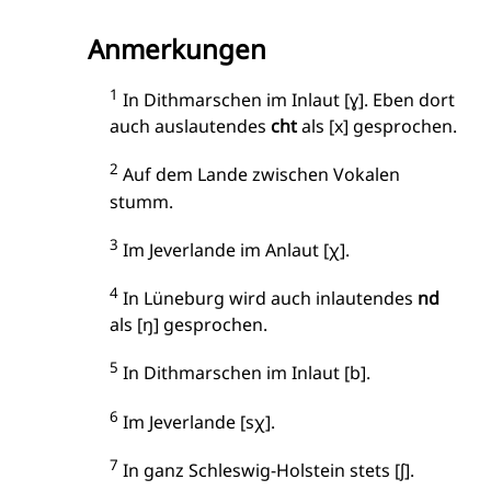
Anmerkungen
1
In Dithmarschen im Inlaut [ɣ]. Eben dort
auch auslautendes
cht
als [x] gesprochen.
2
Auf dem Lande zwischen Vokalen
stumm.
3
Im Jeverlande im Anlaut [χ].
4
In Lüneburg wird auch inlautendes
nd
als [ŋ] gesprochen.
5
In Dithmarschen im Inlaut [b].
6
Im Jeverlande [sχ].
7
In ganz Schleswig-Holstein stets [ʃ].