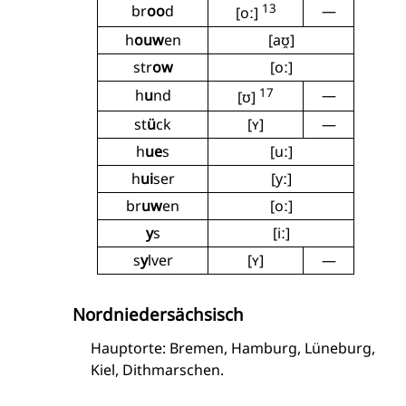
13
br
oo
d
—
[oː]
h
ouw
en
[aʊ̯]
str
ow
[oː]
17
h
u
nd
—
[ʊ]
st
ü
ck
[ʏ]
—
h
ue
s
[uː]
h
ui
ser
[yː]
br
uw
en
[oː]
y
s
[iː]
s
y
lver
[ʏ]
—
Nordniedersächsisch
Hauptorte: Bremen, Hamburg, Lüneburg,
Kiel, Dithmarschen.