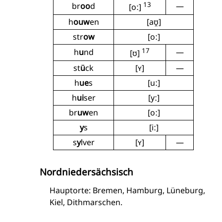
13
br
oo
d
—
[oː]
h
ouw
en
[aʊ̯]
str
ow
[oː]
17
h
u
nd
—
[ʊ]
st
ü
ck
[ʏ]
—
h
ue
s
[uː]
h
ui
ser
[yː]
br
uw
en
[oː]
y
s
[iː]
s
y
lver
[ʏ]
—
Nordniedersächsisch
Hauptorte: Bremen, Hamburg, Lüneburg,
Kiel, Dithmarschen.