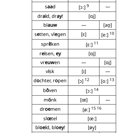
9
s
aa
d
—
[ɔː]
dr
ai
d, dr
ay
!
[ɑi̯]
bl
auw
—
[aʊ̯]
10
s
e
tten, vl
e
gen
[ɛ]
[eː]
11
spr
ê
ken
[ɛː]
r
ei
sen,
ey
[ɑi̯]
vr
euw
en
—
[ɑi̯]
v
i
sk
[ɪ]
—
12
13
d
o
chter, r
o
pen
[ɔ]
[oː]
14
b
ô
ven
[ɔː]
m
ö
nk
[œ]
—
15 16
dr
oe
men
[øː]
sl
œ
tel
[œː]
bl
oei
d, bl
oey
!
[øy̯]