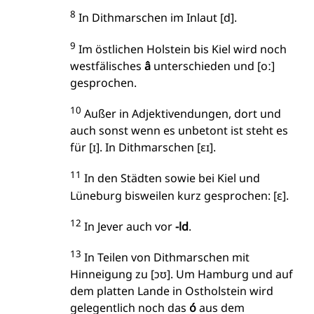
8
In Dithmarschen im Inlaut [d].
9
Im östlichen Holstein bis Kiel wird noch
westfälisches
â
unterschieden und [oː]
gesprochen.
10
Außer in Adjektivendungen, dort und
auch sonst wenn es unbetont ist steht es
für [ɪ]. In Dithmarschen [ɛɪ].
11
In den Städten sowie bei Kiel und
Lüneburg bisweilen kurz gesprochen: [ɛ].
12
In Jever auch vor
-ld
.
13
In Teilen von Dithmarschen mit
Hinneigung zu [ɔʊ]. Um Hamburg und auf
dem platten Lande in Ostholstein wird
gelegentlich noch das
ó
aus dem