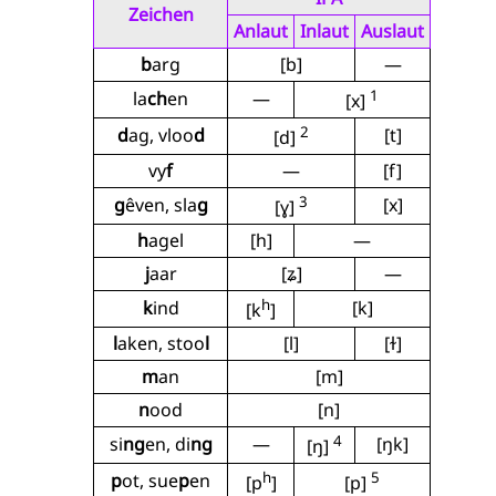
Zeichen
Anlaut
Inlaut
Auslaut
b
arg
[b]
—
1
la
ch
en
—
[x]
2
d
ag, vloo
d
[t]
[d]
vy
f
—
[f]
3
g
êven, sla
g
[x]
[ɣ]
h
agel
[h]
—
j
aar
[ʑ]
—
h
k
ind
[k]
[k
]
l
aken, stoo
l
[l]
[ɫ]
m
an
[m]
n
ood
[n]
4
si
ng
en, di
ng
—
[ŋk]
[ŋ]
h
5
p
ot, sue
p
en
[p
]
[p]