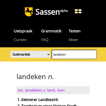
Sassen
alpha
Uetspraak
Grammatik
Texten
Cursen
FAQ
Meer
landeken
n.
ms.
landeken
; s. land, -ken
kleinerer Landbezirk
Territorium einer kleinen Stadt