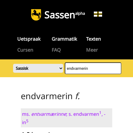
Sassen
alpha
Uetspraak
Grammatik
Texten
Cursen
FAQ
Meer
endvarmerin
f.
1
ms.
entvarmærinne
; s. endvarmen
, -
5
in