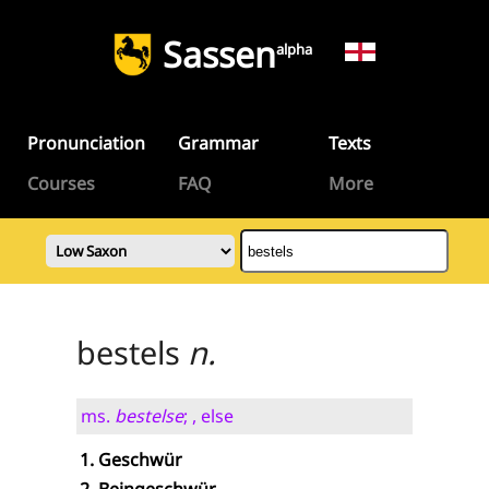
Sassen
alpha
Pronunciation
Grammar
Texts
Courses
FAQ
More
bestels
n.
ms.
bestelse
; , else
Geschwür
Beingeschwür