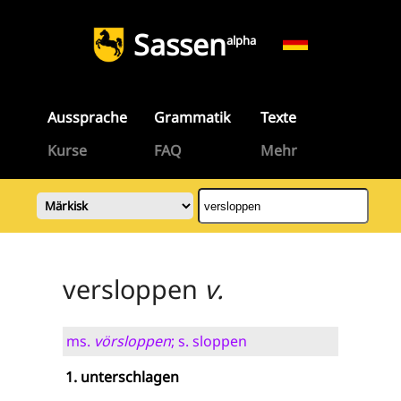
Sassen
alpha
Aussprache
Grammatik
Texte
Kurse
FAQ
Mehr
versloppen
v.
ms.
vörsloppen
; s. sloppen
unterschlagen