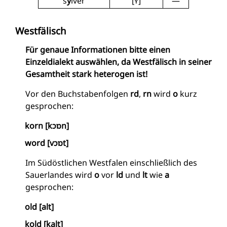
s
y
lver
[ʏ]
—
Westfälisch
Für genaue Informationen bitte einen
Einzeldialekt auswählen, da Westfälisch in seiner
Gesamtheit stark heterogen ist!
Vor den Buchstabenfolgen
rd
,
rn
wird
o
kurz
gesprochen:
korn [kɔɒn]
word [vɔɒt]
Im Südöstlichen Westfalen einschließlich des
Sauerlandes wird
o
vor
ld
und
lt
wie
a
gesprochen:
old [alt]
kold [kalt]