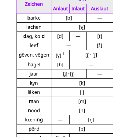
Zeichen
Anlaut
Inlaut
Auslaut
b
arke
[b]
—
la
ch
en
[χ]
d
ag, kol
d
[d]
—
[t]
lee
f
—
[f]
1
g
êven, vê
g
en
[ʝ]~[j]
[ɣ]
h
âgel
[ɦ]
—
j
aar
[ʝ]~[j]
—
k
yn
[k]
l
âken
[l]
m
an
[m]
n
ood
[n]
kœni
ng
—
[ŋ]
p
êrd
[p]