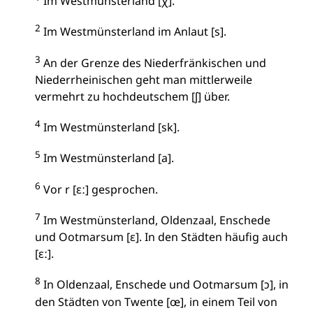
Im Westmünsterland [χ].
2
Im Westmünsterland im Anlaut [s].
3
An der Grenze des Niederfränkischen und
Niederrheinischen geht man mittlerweile
vermehrt zu hochdeutschem [ʃ] über.
4
Im Westmünsterland [sk].
5
Im Westmünsterland [a].
6
Vor r [ɛː] gesprochen.
7
Im Westmünsterland, Oldenzaal, Enschede
und Ootmarsum [ɛ]. In den Städten häufig auch
[ɛː].
8
In Oldenzaal, Enschede und Ootmarsum [ɔ], in
den Städten von Twente [œ], in einem Teil von