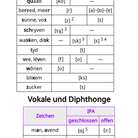
qu
aad
[kʋ]
—
be
r
eed, mee
r
[r]
[ə]~[ɒ]~[ɐ]
2
s
ünne, vo
s
[s]
[z]
3
sch
ryven
—
[sχ]
3
3 4
wa
sk
en, di
sk
—
[sk]
[s]
t
yd
[t]
v
ee, lê
v
en
[f]
[ʋ]
—
w
ônen
[ʋ]
—
bli
x
em
[ks]
z
ucker
[s]
Vokale und Diphthonge
IPA
Zeichen
geschlossen
offen
5
m
a
n,
a
vend
[ɔː]
[ɑ]