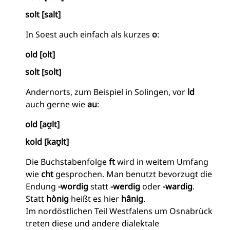
solt [salt]
In Soest auch einfach als kurzes
o
:
old [olt]
solt [solt]
Andernorts, zum Beispiel in Solingen, vor
ld
auch gerne wie
au
:
old [aʊ̯lt]
kold [kaʊ̯lt]
Die Buchstabenfolge
ft
wird in weitem Umfang
wie
cht
gesprochen. Man benutzt bevorzugt die
Endung
-wordig
statt
-werdig
oder
-wardig
.
Statt
hònig
heißt es hier
hânig
.
Im nordöstlichen Teil Westfalens um Osnabrück
treten diese und andere dialektale