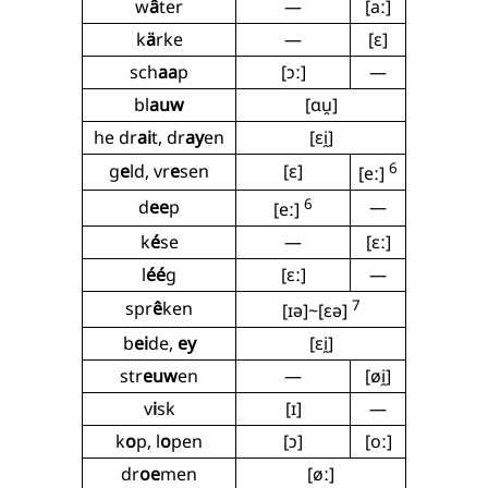
w
â
ter
—
[aː]
k
ä
rke
—
[ɛ]
sch
aa
p
[ɔː]
—
bl
auw
[ɑu̯]
he dr
ai
t, dr
ay
en
[ɛi̯]
6
g
e
ld, vr
e
sen
[ɛ]
[eː]
6
d
ee
p
—
[eː]
k
é
se
—
[ɛː]
l
éé
g
[ɛː]
—
7
spr
ê
ken
[ɪə]~[ɛə]
b
ei
de,
ey
[ɛi̯]
str
euw
en
—
[øi̯]
v
i
sk
[ɪ]
—
k
o
p, l
o
pen
[ɔ]
[oː]
dr
oe
men
[øː]