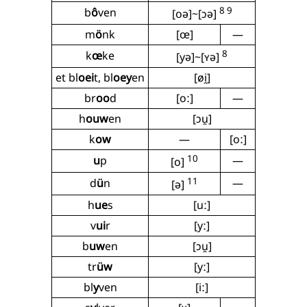
8 9
b
ô
ven
[oə]~[ɔə]
m
ö
nk
[œ]
—
8
k
œ
ke
[yə]~[ʏə]
et bl
oei
t, bl
oey
en
[øi̯]
br
oo
d
[oː]
—
h
ouw
en
[ɔu̯]
k
ow
—
[oː]
10
u
p
—
[o]
11
d
ü
n
—
[ə]
h
ue
s
[uː]
v
ui
r
[yː]
b
uw
en
[ɔu̯]
tr
üw
[yː]
bl
y
ven
[iː]