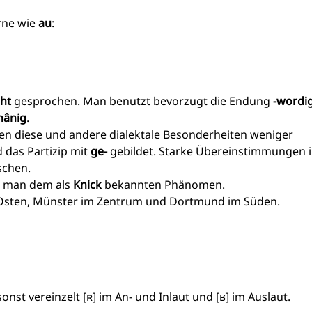
rne wie
au
:
ht
gesprochen. Man benutzt bevorzugt die Endung
-wordi
hânig
.
en diese und andere dialektale Besonderheiten weniger
 das Partizip mit
ge-
gebildet. Starke Übereinstimmungen 
schen.
et man dem als
Knick
bekannten Phänomen.
 Osten, Münster im Zentrum und Dortmund im Süden.
onst vereinzelt [ʀ] im An- und Inlaut und [ʁ] im Auslaut.