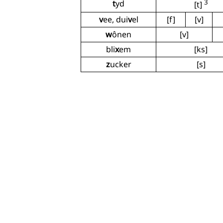
3
t
yd
[t]
v
ee, dui
v
el
[f]
[v]
w
ônen
[v]
bli
x
em
[ks]
z
ucker
[s]