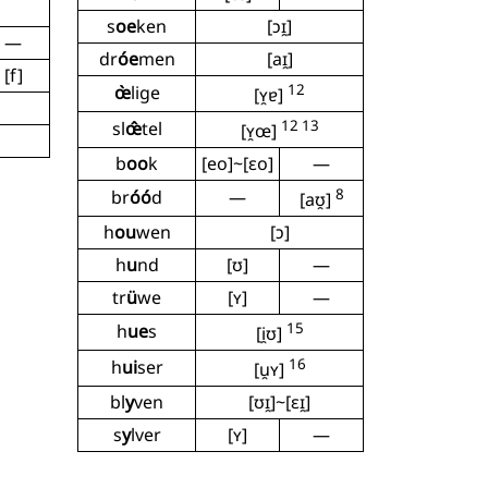
s
oe
ken
[ɔɪ̯]
—
dr
óe
men
[aɪ̯]
[f]
12
œ̀
lige
[ʏ̯ɐ]
12 13
sl
œ̂
tel
[ʏ̯œ]
b
oo
k
[eo]~[ɛo]
—
8
br
óó
d
—
[aʊ̯]
h
ou
wen
[ɔ]
h
u
nd
[ʊ]
—
tr
ü
we
[ʏ]
—
15
h
ue
s
[i̯ʊ]
16
h
ui
ser
[u̯ʏ]
bl
y
ven
[ʊɪ̯]~[ɛɪ̯]
s
y
lver
[ʏ]
—