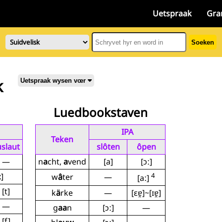
Uetspraak
Gra
Soeken
k
Uetspraak wysen vœr
Luedbookstaven
IPA
Teken
slaut
slôten
ôpen
—
n
a
cht,
a
vend
[a]
[ɔː]
x]
4
w
â
ter
—
[aː]
[t]
k
ä
rke
—
[ɛɐ̯]~[ɪɐ̯]
—
g
aa
n
[ɔː]
—
[f]