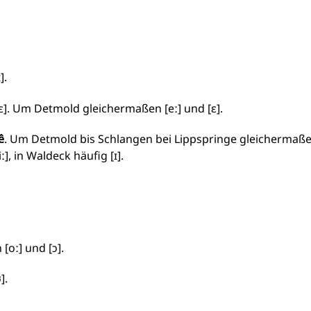
].
ɛ]. Um Detmold gleichermaßen [eː] und [ɛ].
ê
. Um Detmold bis Schlangen bei Lippspringe gleichermaß
], in Waldeck häufig [ɪ].
oː] und [ɔ].
].