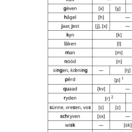
g
ëven
[x]
[ɣ]
h
âgel
[h]
—
j
aar,
j
est
[j], [x]
—
k
yn
[k]
l
âken
[l]
m
an
[m]
n
óód
[n]
si
ng
en, kœ̂ni
ng
—
[ŋ]
1
p
êrd
[p]
qu
aad
[kv]
—
2
r
yden
[r]
s
ünne, vre
s
en, vo
s
[s]
[z]
sch
ryven
[sx]
—
wi
sk
—
[sk]