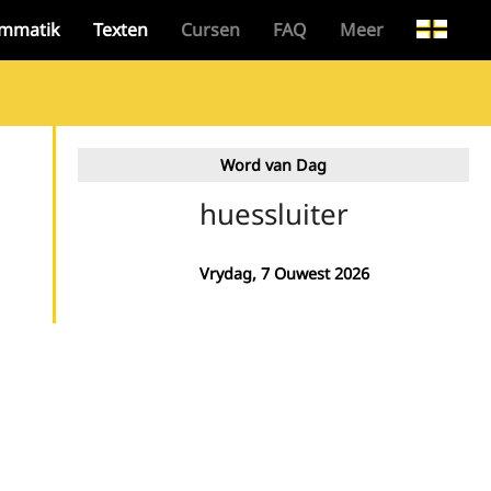
mmatik
Texten
Cursen
FAQ
Meer
Word van Dag
huessluiter
Vrydag, 7 Ouwest 2026