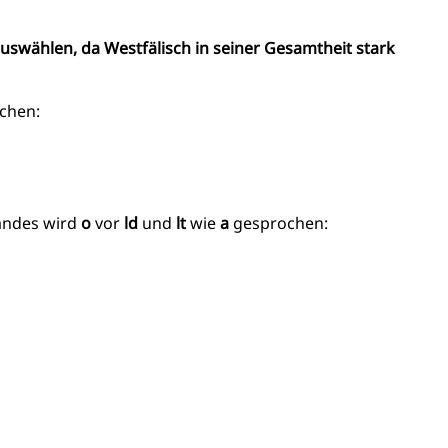
auswählen, da Westfälisch in seiner Gesamtheit stark
chen:
landes wird
o
vor
ld
und
lt
wie
a
gesprochen: