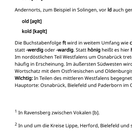
Andernorts, zum Beispiel in Solingen, vor
ld
auch ge
old [aʊ̯lt]
kold [kaʊ̯lt]
Die Buchstabenfolge
ft
wird in weitem Umfang wie
c
statt
-werdig
oder
-wardig
. Statt
hònig
heißt es hier
Im nordöstlichen Teil Westfalens um Osnabrück tret
häufig in Erscheinung. Im äußersten Südwesten wird
Wortschatz mit dem Ostfriesischen und Oldenburgi
Wichtig:
In Teilen des mittleren Westfalens begegn
Hauptorte: Osnabrück, Bielefeld und Paderborn im
1
In Ravensberg zwischen Vokalen [b].
2
In und um die Kreise Lippe, Herford, Bielefeld und s