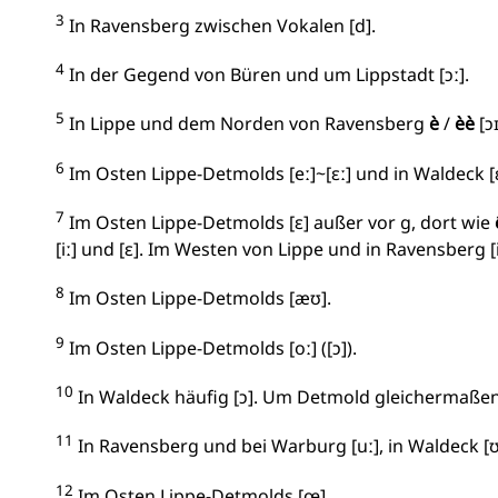
3
In Ravensberg zwischen Vokalen [d].
4
In der Gegend von Büren und um Lippstadt [ɔː].
5
In Lippe und dem Norden von Ravensberg
è
/
èè
[ɔɪ
6
Im Osten Lippe-Detmolds [eː]~[ɛː] und in Waldeck [
7
Im Osten Lippe-Detmolds [ɛ] außer vor g, dort wie
[iː] und [ɛ]. Im Westen von Lippe und in Ravensberg [iː
8
Im Osten Lippe-Detmolds [æʊ].
9
Im Osten Lippe-Detmolds [oː] ([ɔ]).
10
In Waldeck häufig [ɔ]. Um Detmold gleichermaßen [
11
In Ravensberg und bei Warburg [uː], in Waldeck [ʊ
12
Im Osten Lippe-Detmolds [œ].