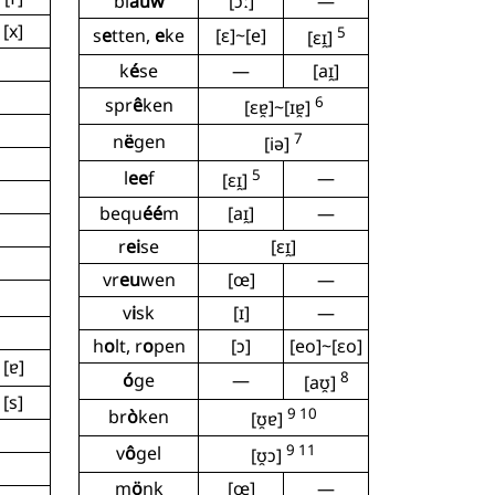
bl
auw
[ɔː]
—
[x]
5
s
e
tten,
e
ke
[ɛ]~[e]
[ɛɪ̯]
k
é
se
—
[aɪ̯]
6
spr
ê
ken
[ɛɐ̯]~[ɪɐ̯]
7
n
ë
gen
[iə]
5
l
ee
f
—
[ɛɪ̯]
bequ
éé
m
[aɪ̯]
—
r
ei
se
[ɛɪ̯]
vr
eu
wen
[œ]
—
v
i
sk
[ɪ]
—
h
o
lt, r
o
pen
[ɔ]
[eo]~[ɛo]
[ɐ]
8
ó
ge
—
[aʊ̯]
[s]
9 10
br
ò
ken
[ʊ̯ɐ]
9 11
v
ô
gel
[ʊ̯ɔ]
m
ö
nk
[œ]
—