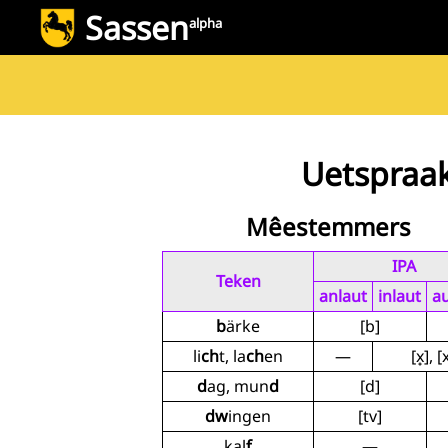
Sassen
alpha
Uetspraa
Mêestemmers
IPA
Teken
anlaut
inlaut
au
b
ärke
[b]
li
ch
t, la
ch
en
—
[x̟], [
d
ag, mun
d
[d]
dw
ingen
[tv]
kal
f
—