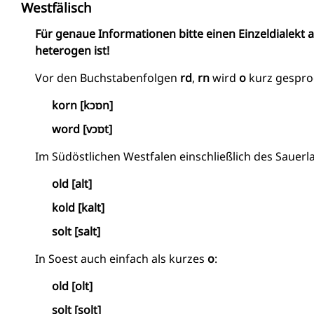
Westfälisch
Für genaue Informationen bitte einen Einzeldialekt 
heterogen ist!
Vor den Buchstabenfolgen
rd
,
rn
wird
o
kurz gespro
korn [kɔɒn]
word [vɔɒt]
Im Südöstlichen Westfalen einschließlich des Sauer
old [alt]
kold [kalt]
solt [salt]
In Soest auch einfach als kurzes
o
:
old [olt]
solt [solt]