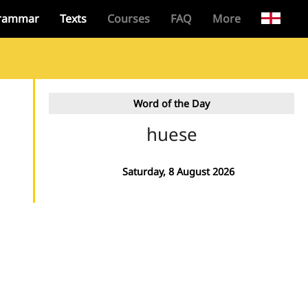
rammar
Texts
Courses
FAQ
More
Word of the Day
huese
Saturday, 8 August 2026