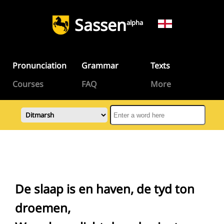
Sassen
alpha
Pronunciation
Grammar
Texts
Courses
FAQ
More
De slaap is en haven, de tyd ton
droemen,